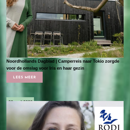
Noordhollands Dagblad | Camperreis naar Tokio zorgde
voor de omslag voor Iris en haar gezin
LEES MEER
30 april 2022