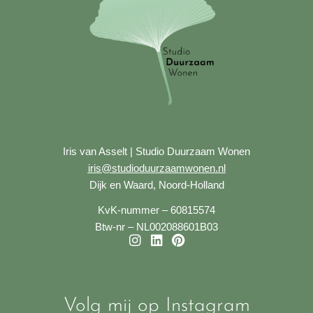
Iris van Asselt | Studio Duurzaam Wonen
iris@studioduurzaamwonen.nl
Dijk en Waard, Noord-Holland
KvK-nummer – 60815574
Btw-nr – NL002088601B03
I
L
P
n
i
i
s
n
n
t
k
t
a
e
e
Volg mij op Instagram