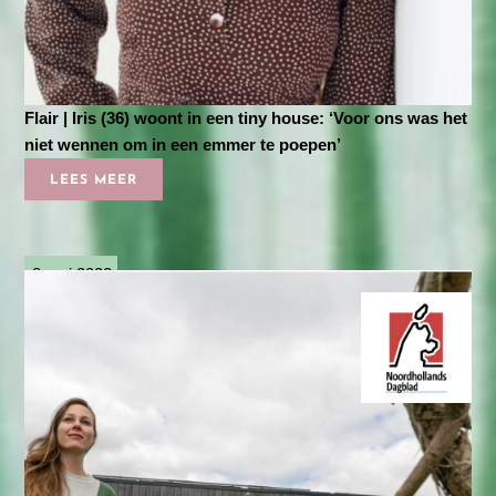
Flair | Iris (36) woont in een tiny house: ‘Voor ons was het
niet wennen om in een emmer te poepen’
LEES MEER
8 mei 2022