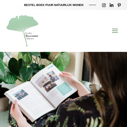
Ga
BESTEL BOEK PUUR NATUURLIJK WONEN
naar
Main
de
inhoud
Menu