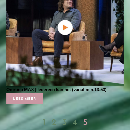
Omroep MAX | Iedereen kan het (vanaf min.13:53)
LEES MEER
1
2
3
4
5