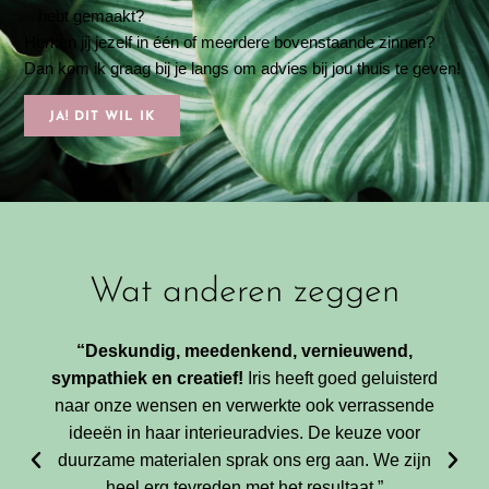
hebt gemaakt?
Herken jij jezelf in één of meerdere bovenstaande zinnen?
Dan kom ik graag bij je langs om advies bij jou thuis te geven!
JA! DIT WIL IK
Wat anderen zeggen
“Deskundig, meedenkend, vernieuwend,
sympathiek en creatief!
Iris heeft goed geluisterd
naar onze wensen en verwerkte ook verrassende
ideeën in haar interieuradvies. De keuze voor
duurzame materialen sprak ons erg aan. We zijn
heel erg tevreden met het resultaat.”