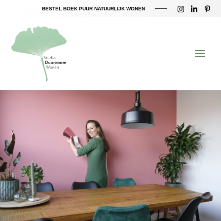
Ga
BESTEL BOEK PUUR NATUURLIJK WONEN
naar
Main
de
inhoud
Menu