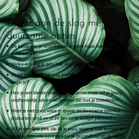
Direct aan de slag met
duurzame opties
De basis van je woonkamer is goed maar hoe zorg je voor
meer kleur?
Welke indeling is geschikt voor jouw huis?
Je wil duurzame keuzes maken voor je interieur maar waar
begin je?
Heb je wel ideeën voor je woonkamer maar wil je graag
onafhankelijk advies en iemand die met je meedenkt?
Weet je niet goed waar je mooie en duurzame interieur
producten vindt en of ze binnen je budget passen?
Wil je een fijne plek die bij je past, waar je rust ervaart en
waar je bewuste keuzes voor je gezondheid en de aarde