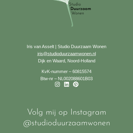
Iris van Asselt | Studio Duurzaam Wonen
iris@studioduurzaamwonen.nl
Dijk en Waard, Noord-Holland
KvK-nummer – 60815574
Btw-nr – NL002088601B03
I
L
P
n
i
i
s
n
n
t
k
t
a
e
e
Volg mij op Instagram
g
d
r
@studioduurzaamwonen
r
i
e
a
n
s