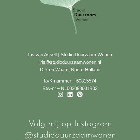
Iris van Asselt | Studio Duurzaam Wonen
iris@studioduurzaamwonen.nl
Dijk en Waard, Noord-Holland
KvK-nummer – 60815574
Btw-nr – NL002088601B03
I
L
P
n
i
i
s
n
n
t
k
t
a
e
e
Volg mij op Instagram
g
d
r
@studioduurzaamwonen
r
i
e