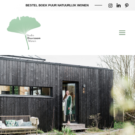
Ga
BESTEL BOEK PUUR NATUURLIJK WONEN
naar
Main
de
inhoud
Menu