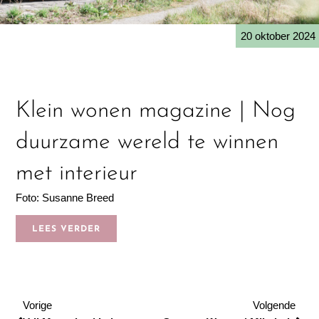
20 oktober 2024
Klein wonen magazine | Nog
duurzame wereld te winnen
met interieur
Foto: Susanne Breed
LEES VERDER
Vorige
Vol
Vorige
Volgende