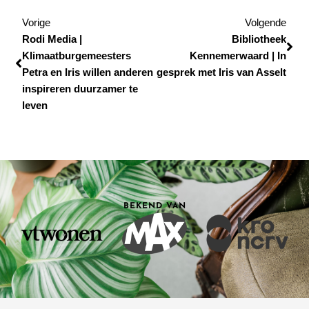
Vorige
Vol
Vorige
Volgende
Rodi Media |
Bibliotheek
Klimaatburgemeesters
Kennemerwaard | In
Petra en Iris willen anderen
gesprek met Iris van Asselt
inspireren duurzamer te
leven
BEKEND VAN