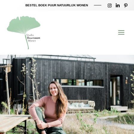
Ga
BESTEL BOEK PUUR NATUURLIJK WONEN
naar
Main
de
inhoud
Menu