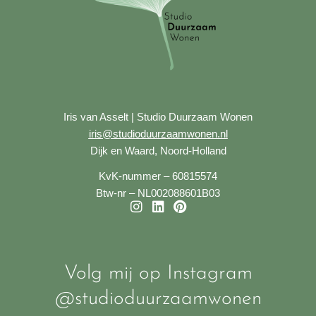
Iris van Asselt | Studio Duurzaam Wonen
iris@studioduurzaamwonen.nl
Dijk en Waard, Noord-Holland
KvK-nummer – 60815574
Btw-nr – NL002088601B03
I
L
P
n
i
i
s
n
n
t
k
t
a
e
e
Volg mij op Instagram
g
d
r
@studioduurzaamwonen
r
i
e
a
n
s