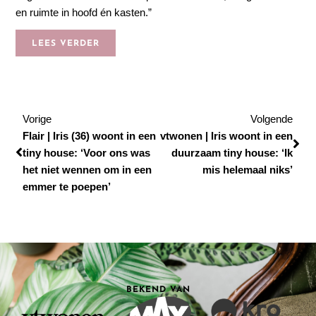
en ruimte in hoofd én kasten.”
LEES VERDER
Vorige
Vol
Vorige
Volgende
Flair | Iris (36) woont in een
vtwonen | Iris woont in een
tiny house: ‘Voor ons was
duurzaam tiny house: ‘Ik
het niet wennen om in een
mis helemaal niks’
emmer te poepen’
BEKEND VAN