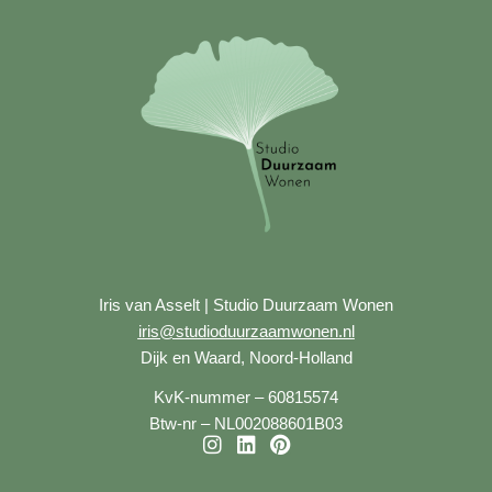
Iris van Asselt | Studio Duurzaam Wonen
iris@studioduurzaamwonen.nl
Dijk en Waard, Noord-Holland
KvK-nummer – 60815574
Btw-nr – NL002088601B03
I
L
P
n
i
i