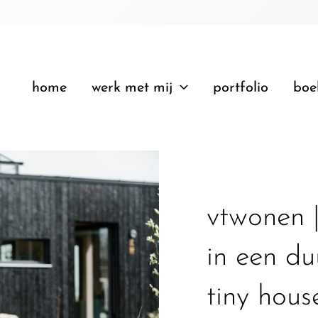
home
werk met mij
portfolio
boe
vtwonen |
in een d
tiny house