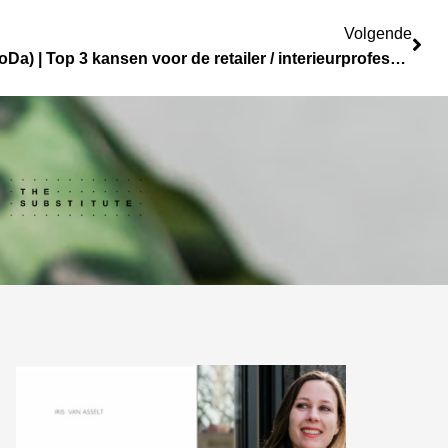
Vol
Volgende
Interieur Collectie Dagen (InCoDa) | Top 3 kansen voor de retailer / interieurprofessional van de toekomst