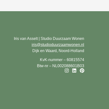
Iris van Asselt | Studio Duurzaam Wonen
iris@studioduurzaamwonen.nl
Dijk en Waard, Noord-Holland
KvK-nummer – 60815574
Btw-nr – NL002088601B03
I
L
P
n
i
i
s
n
n
t
k
t
a
e
e
g
d
r
r
i
e
a
n
s