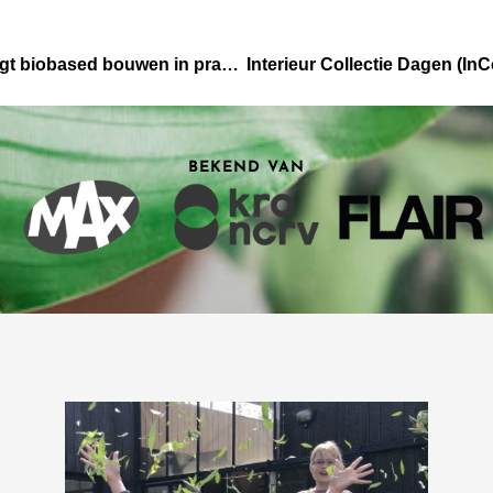
De Andere Krant | Woongemeenschap LiberTerra brengt biobased bouwen in praktijk
BEKEND VAN