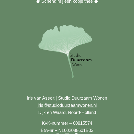
🫖 Schenk mij een kopje thee
🫖
Iris van Asselt | Studio Duurzaam Wonen
iris@studioduurzaamwonen.nl
Dijk en Waard, Noord-Holland
KvK-nummer – 60815574
Btw-nr – NL002088601B03