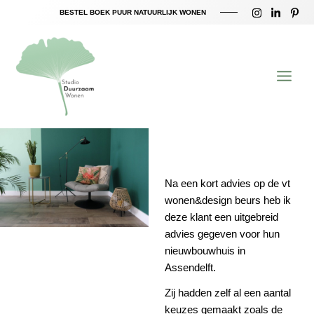
Ga
BESTEL BOEK PUUR NATUURLIJK WONEN
naar
Main
de
inhoud
Menu
Na een kort advies op de vt
wonen&design beurs heb ik
deze klant een uitgebreid
advies gegeven voor hun
nieuwbouwhuis in
Assendelft.
Zij hadden zelf al een aantal
keuzes gemaakt zoals de