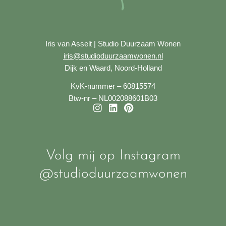
Iris van Asselt | Studio Duurzaam Wonen
iris@studioduurzaamwonen.nl
Dijk en Waard, Noord-Holland
KvK-nummer – 60815574
Btw-nr – NL002088601B03
I
L
P
n
i
i
s
n
n
t
k
t
a
e
e
Volg mij op Instagram
g
d
r
@studioduurzaamwonen
r
i
e
a
n
s
m
t