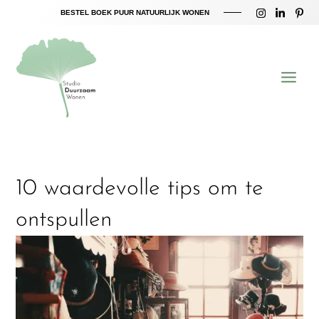
Ga
BESTEL BOEK PUUR NATUURLIJK WONEN
naar
Main
de
inhoud
Menu
10 waardevolle tips om te
ontspullen