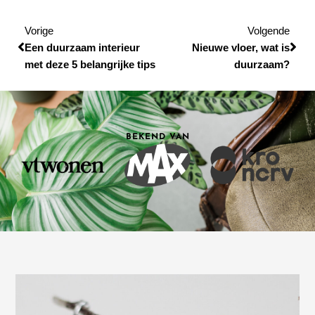
Vorige
Vol
Vorige
Volgende
Een duurzaam interieur
Nieuwe vloer, wat is
met deze 5 belangrijke tips
duurzaam?
BEKEND VAN