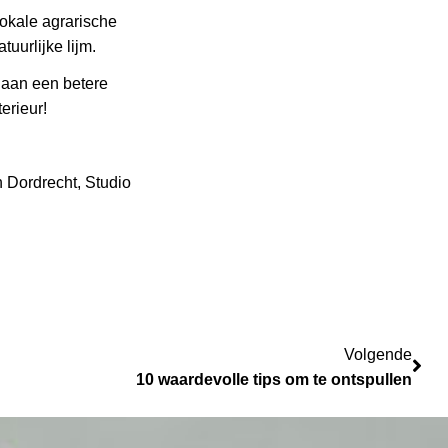
okale agrarische
uurlijke lijm.
 aan een betere
erieur!
an Dordrecht, Studio
Vol
Volgende
10 waardevolle tips om te ontspullen