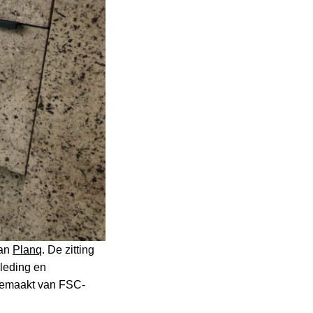
van
Planq
. De zitting
kleding en
 gemaakt van FSC-