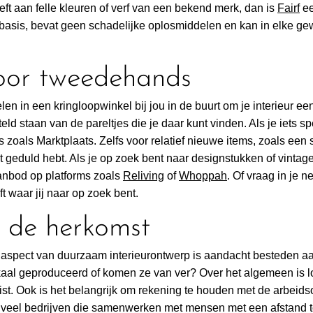
eft aan felle kleuren of verf van een bekend merk, dan is
Fairf
ee
rbasis, bevat geen schadelijke oplosmiddelen en kan in elke ge
voor tweedehands
len in een kringloopwinkel bij jou in de buurt om je interieur 
teld staan van de pareltjes die je daar kunt vinden. Als je iets spe
 zoals Marktplaats. Zelfs voor relatief nieuwe items, zoals een s
at geduld hebt. Als je op zoek bent naar designstukken of vintag
anbod op platforms zoals
Reliving
of
Whoppah
. Of vraag in je 
ft waar jij naar op zoek bent.
p de herkomst
 aspect van duurzaam interieurontwerp is aandacht besteden a
okaal geproduceerd of komen ze van ver? Over het algemeen is lo
eist. Ook is het belangrijk om rekening te houden met de arbei
 veel bedrijven die samenwerken met mensen met een afstand to