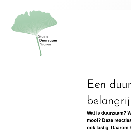
Ga
naar
de
inhoud
Een duur
belangrij
Wat is duurzaam? Wa
mooi? Deze reacties
ook lastig. Daarom 