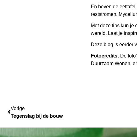
En boven de eettafel
reststromen. Mycelium
Met deze tips kun je
wereld. Laat je inspi
Deze blog is eerder 
Fotocredits:
De foto
Duurzaam Wonen, en P
Vorige
Vorige
Tegenslag bij de bouw