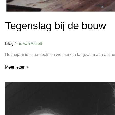
Tegenslag bij de bouw
Blog
/
Iris van Asselt
Het najaar is in aantocht en we merken langzaam aan dat he
Meer lezen »
Duurzame
zorgverzekering
2021